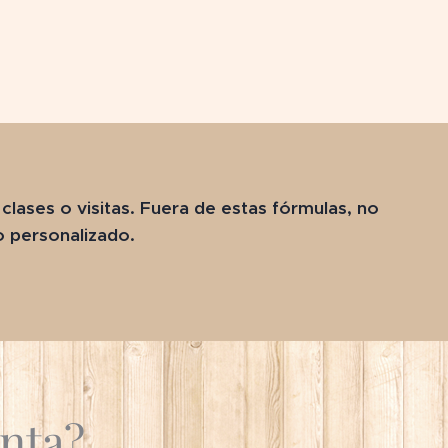
lases o visitas. Fuera de estas fórmulas, no
o personalizado.
nta?