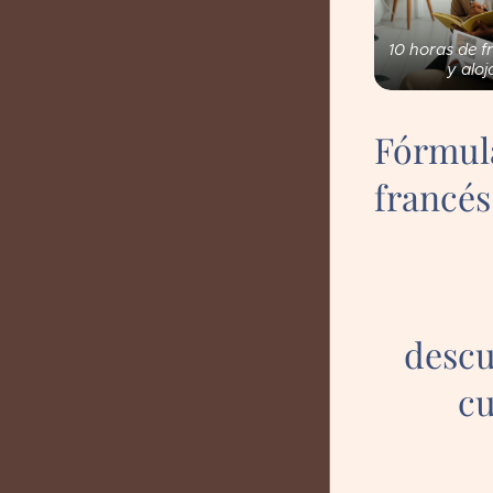
10 horas de f
y aloj
Fórmul
francé
descu
cu