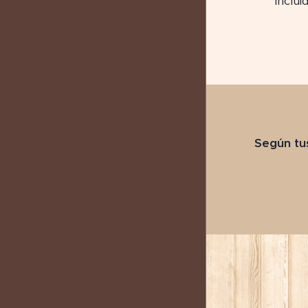
inclui
Según tu