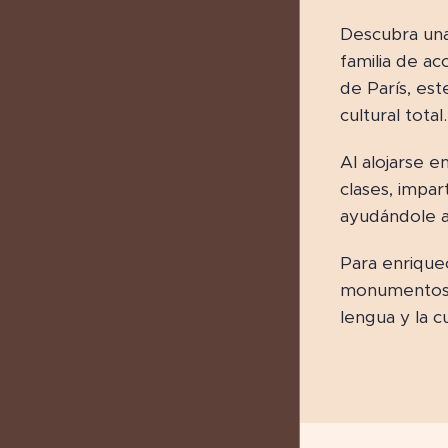
Descubra una
familia de ac
de París, es
cultural total.
Al alojarse e
clases, impar
ayudándole a 
Para enriquec
monumentos y
lengua y la c