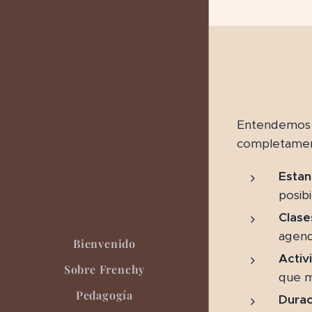
Entendemos q
completament
Estan
posib
Clase
agend
Bienvenido
Activ
Sobre Frenchy
que má
Pedagogía
Durac