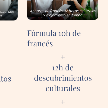
10 horas de francés, 12 horas culturales
ulturales
y alojamiento en familia
ia
Fórmula 10h de
e
francés
+
12h de
descubrimientos
tos
culturales
+