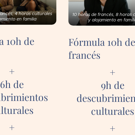
rancés, 4 horas culturales
10 horas de francés, 8 horas c
amiento en familia
y alojamiento en famil
a 10h de
Fórmula 10h d
s
francés
+
+
6h de
9h de
brimientos
descubrimien
lturales
culturales
+
+