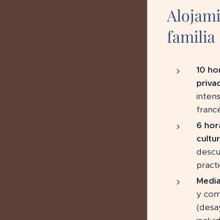
Alojami
familia
10 ho
priva
inten
franc
6 hor
cultur
descu
pract
Media
y com
(desa