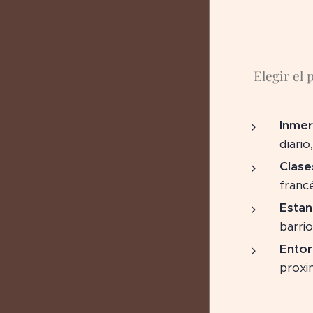
Elegir el
Inmer
diario
Clase
franc
Estan
barri
Entor
proxi