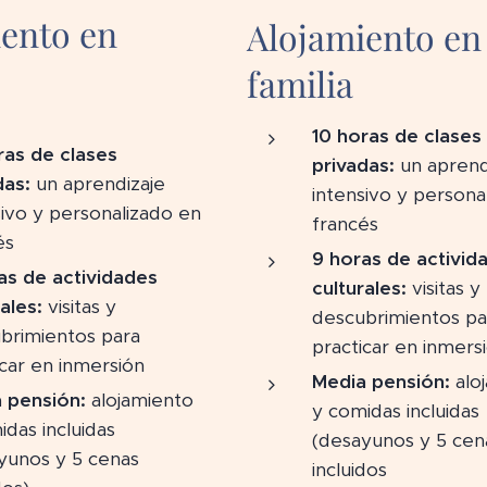
ento en
Alojamiento en
familia
10 horas de clases
ras de clases
privadas:
un aprend
das:
un aprendizaje
intensivo y persona
sivo y personalizado en
francés
és
9 horas de activid
as de actividades
culturales:
visitas y
ales:
visitas y
descubrimientos pa
brimientos para
practicar en inmers
icar en inmersión
Media pensión:
alo
 pensión:
alojamiento
y comidas incluidas
idas incluidas
(desayunos y 5 cen
yunos y 5 cenas
incluidos